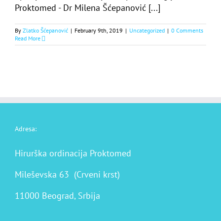
Proktomed - Dr Milena Šćepanović [...]
By
Zlatko Šćepanović
|
February 9th, 2019
|
Uncategorized
|
0 Comments
Read More
Adresa:
Hirurška ordinacija Proktomed
Mileševska 63 (Crveni krst)
11000 Beograd, Srbija