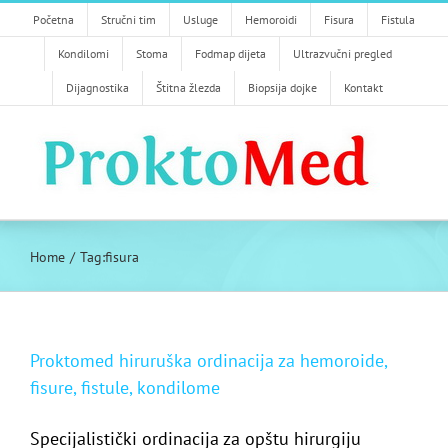
Skip
Početna
Stručni tim
Usluge
Hemoroidi
Fisura
Fistula
to
Kondilomi
Stoma
Fodmap dijeta
Ultrazvučni pregled
content
Dijagnostika
Štitna žlezda
Biopsija dojke
Kontakt
Home
Tag:
fisura
Proktomed hiruruška ordinacija za hemoroide,
fisure, fistule, kondilome
Specijalistički ordinacija za opštu hirurgiju